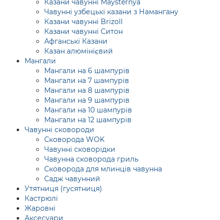
Казани чавунні Maysternya
Чавунні узбецькі казани з Намангану
Казани чавунні Brizoll
Казани чавунні Ситон
Афганські Казани
Казан алюмінієвий
Мангали
Мангали на 6 шампурів
Мангали на 7 шампурів
Мангали на 8 шампурів
Мангали на 9 шампурів
Мангали на 10 шампурів
Мангали на 12 шампурів
Чавунні сковороди
Сковорода WOK
Чавунні сковорідки
Чавунна сковорода гриль
Сковорода для млинців чавунна
Садж чавунний
Утятниця (гусятниця)
Кастрюлі
Жаровні
Аксесуари