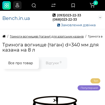
0
(093)023-22-33
Bench.in.ua
(068)023-22-33
Замовлення дзвінка
Триноги вогнищеві (тагани) для азіатських казанів
Тринога вог
Тринога вогнище (таган) d=340 мм для
казана на 8 л
0
Все про товар
Відгуки
Топ
Популярний