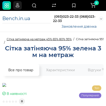
0
(093)023-22-33 (068)023-
Bench.in.ua
22-33
Замовлення дзвінка
Сітка затіняюча на метраж 45% 65% 80% 95%
Сітка затіняюча 95%
Сітка затіняюча 95% зелена 3
м на метраж
0
Все про товар
Характеристики
Відгуки
Топ
В наявності
Популярний
0