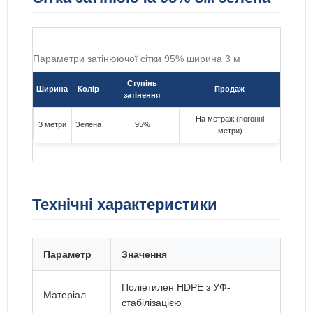
Параметри затінюючої сітки 95% ширина 3 м
Ступінь
Ширина
Колір
Продаж
затінення
На метраж (погонні
3 метри
Зелена
95%
метри)
Технічні характеристики
Параметр
Значення
Поліетилен HDPE з УФ-
Матеріал
стабілізацією