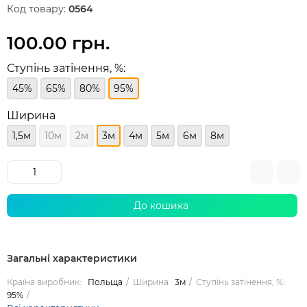
Код товару:
0564
100.00 грн.
Ступінь затінення, %:
45%
65%
80%
95%
Ширина
1,5м
10м
2м
3м
4м
5м
6м
8м
До кошика
Загальні характеристики
Країна виробник:
Польща
Ширина
3м
Ступінь затінення, %:
95%