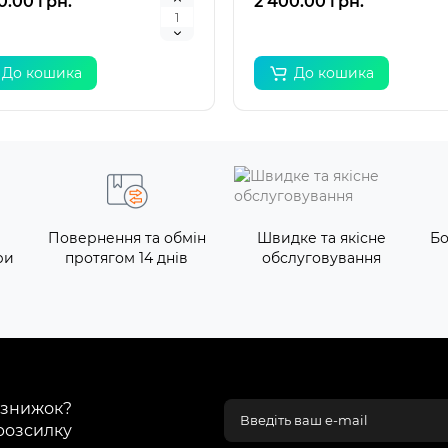
0.00 грн.
2 400.00 грн.
До кошика
До кошика
Повернення та обмін
Швидке та якісне
Бо
ри
протягом 14 днів
обслуговування
і знижок?
розсилку