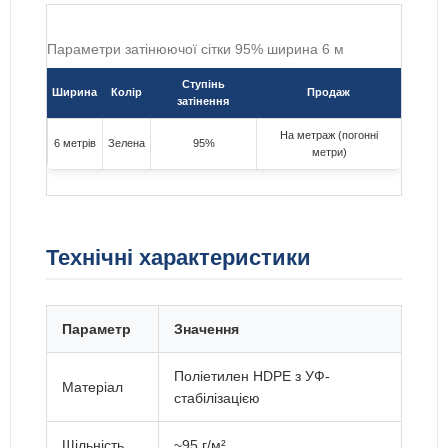
Параметри затінюючої сітки 95% ширина 6 м
Ступінь
Ширина
Колір
Продаж
затінення
На метраж (погонні
6 метрів
Зелена
95%
метри)
Технічні характеристики
Параметр
Значення
Поліетилен HDPE з УФ-
Матеріал
стабілізацією
Щільність
~95 г/м²