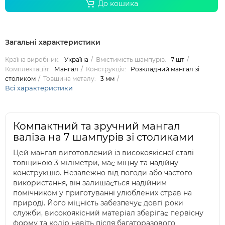
До кошика
Загальні характеристики
Країна виробник:
Україна
Вмістимість шампурів:
7 шт
Комплектація:
Мангал
Конструкція:
Розкладний мангал зі
столиком
Товщина металу:
3 мм
Всі характеристики
Компактний та зручний мангал
валіза на 7 шампурів зі столиками
Цей мангал виготовлений із високоякісної сталі
товщиною 3 міліметри, має міцну та надійну
конструкцію. Незалежно від погоди або частого
використання, він залишається надійним
помічником у приготуванні улюблених страв на
природі. Його міцність забезпечує довгі роки
служби, високоякісний матеріал зберігає первісну
форму та колір навіть після багаторазового