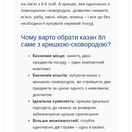
на сім'ю з 4-6 осіб. А кришка, яка одночасно є
повноцінною сковородою, дозволяє смажити
м'ясо, рибу, овочі, яйцю, млинці – і все це без
необхідності купувати окремий посуд.
Чому варто обрати казан 8л
саме з кришкою-сковородою?
Економія місця:
замість двох
предметів посуду – один компактний
комплект.
Економія коштів:
купуючи казан з
кришкою-сковородою, ви отримуєте два
предмети за ціною одного з невеликою
доплатою.
Ідеальна сумісність:
кришка ідеально
підходить до казана за розміром,
забезпечуючи щільне прилягання.
Більше можливостей:
готуйте
одночасно дві страви – одну в казані,