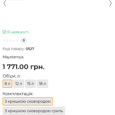
В наявності
0
Код товару:
0527
Maysternya
1 771.00 грн.
Об'єм, л:
8 л
12 л
15 л
18 л
Комплектація:
З кришкою сковородою
З кришкою сковородою гриль