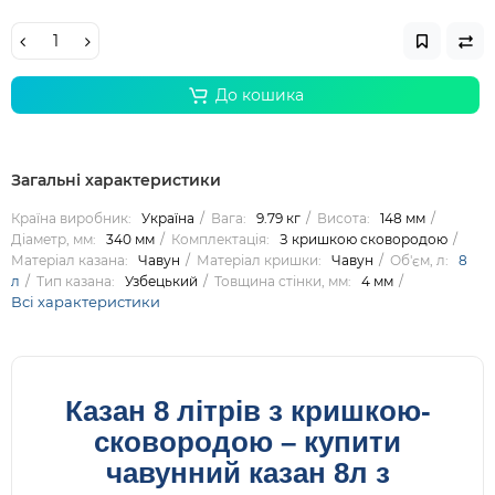
До кошика
Загальні характеристики
Країна виробник:
Україна
Вага:
9.79 кг
Висота:
148 мм
Діаметр, мм:
340 мм
Комплектація:
З кришкою сковородою
Матеріал казана:
Чавун
Матеріал кришки:
Чавун
Об'єм, л:
8
л
Тип казана:
Узбецький
Товщина стінки, мм:
4 мм
Всі характеристики
Казан 8 літрів з кришкою-
сковородою – купити
чавунний казан 8л з