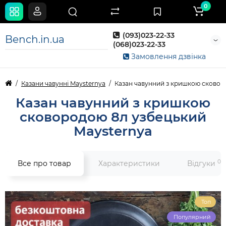
0
(093)023-22-33
Bench.in.ua
(068)023-22-33
Замовлення дзвінка
Казани чавунні Maysternya
Казан чавунний з кришкою сковор
Казан чавунний з кришкою
сковородою 8л узбецький
Maysternya
0
Все про товар
Характеристики
Відгуки
Топ
Популярний