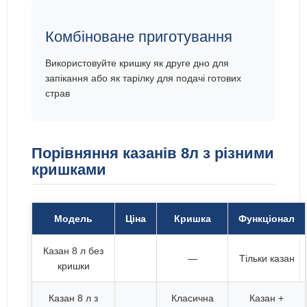
Комбіноване приготування
Використовуйте кришку як друге дно для
запікання або як тарілку для подачі готових
страв
Порівняння казанів 8л з різними
кришками
Модель
Ціна
Кришка
Функціонал
Казан 8 л без
—
Тільки казан
кришки
Казан 8 л з
Класична
Казан +