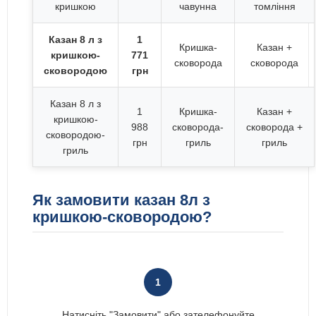
кришкою
чавунна
томління
Казан 8 л з
1
Кришка-
Казан +
кришкою-
771
сковорода
сковорода
сковородою
грн
Казан 8 л з
1
Кришка-
Казан +
кришкою-
988
сковорода-
сковорода +
сковородою-
грн
гриль
гриль
гриль
Як замовити казан 8л з
кришкою-сковородою?
1
Натисніть "Замовити" або зателефонуйте