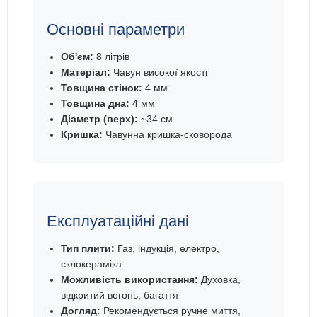
Основні параметри
Об'єм:
8 літрів
Матеріал:
Чавун високої якості
Товщина стінок:
4 мм
Товщина дна:
4 мм
Діаметр (верх):
~34 см
Кришка:
Чавунна кришка-сковорода
Експлуатаційні дані
Тип плити:
Газ, індукція, електро,
склокераміка
Можливість використання:
Духовка,
відкритий вогонь, багаття
Догляд:
Рекомендується ручне миття,