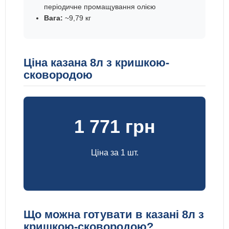
періодичне промащування олією
Вага:
~9,79 кг
Ціна казана 8л з кришкою-
сковородою
1 771 грн
Ціна за 1 шт.
Що можна готувати в казані 8л з
кришкою-сковородою?