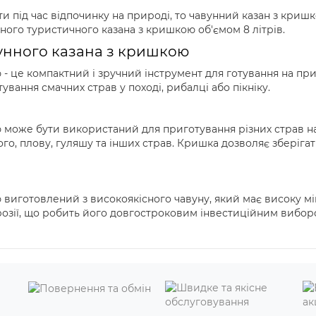
 під час відпочинку на природі, то чавунний казан з кришко
ного туристичного казана з кришкою об'ємом 8 літрів.
унного казана з кришкою
 це компактний і зручний інструмент для готування на приро
вання смачних страв у поході, рибалці або пікніку.
може бути використаний для приготування різних страв на в
ого, плову, гуляшу та інших страв. Кришка дозволяє зберіга
иготовлений з високоякісного чавуну, який має високу міцні
орозії, що робить його довгостроковим інвестиційним вибор