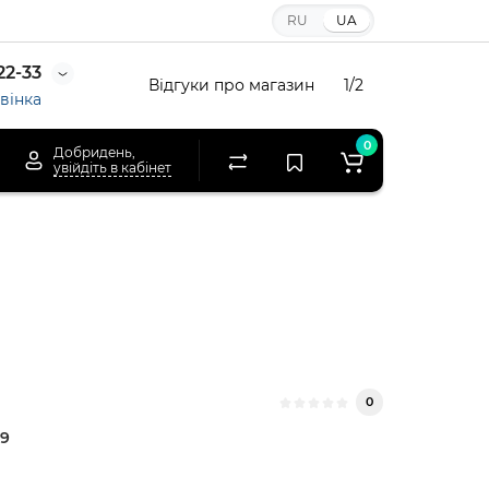
RU
UA
22-33
Відгуки про магазин
1/2
вінка
0
Добридень,
увійдіть в кабінет
0
9