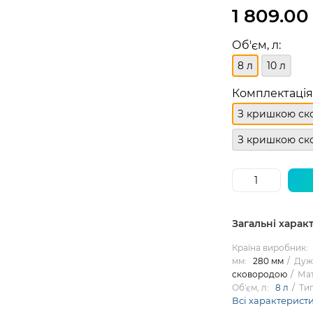
1 809.00
Об'єм, л:
8 л
10 л
Комплектація
З кришкою ск
З кришкою ск
Загальні харак
Країна виробник:
мм:
280 мм
Дужк
сковородою
Мат
Об'єм, л:
8 л
Тип
Всі характерист