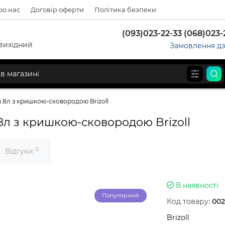
ро нас
Договір оферти
Політика безпеки
(093)023-22-33 (068)023-
д-вихідний
Замовлення дз
 8л з кришкою-сковородою Brizoll
8л з кришкою-сковородою Brizoll
0
Відгуки
В наявності
Популярний
Код товару:
002
Brizoll