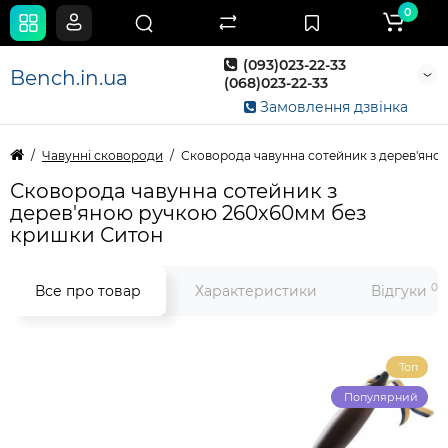
0
(093)023-22-33
Bench.in.ua
(068)023-22-33
Замовлення дзвінка
Чавунні сковороди
Сковорода чавунна сотейник з дерев'яно
Сковорода чавунна сотейник з
дерев'яною ручкою 260х60мм без
кришки Ситон
0
Все про товар
Характеристики
Відгуки
Топ
Популярний