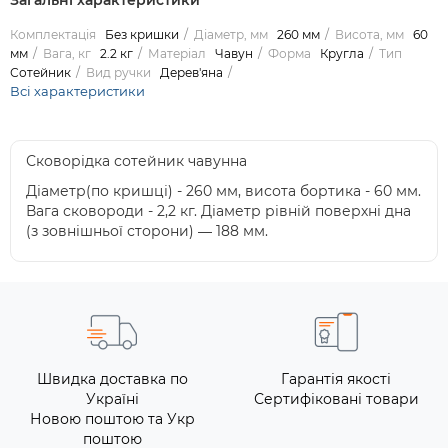
Загальні характеристики
Комплектація
Без кришки
Діаметр, мм
260 мм
Висота, мм
60
мм
Вага, кг
2.2 кг
Матеріал
Чавун
Форма
Кругла
Тип
Сотейник
Вид ручки
Дерев'яна
Всі характеристики
Сковорідка сотейник чавунна
Діаметр(по кришці) - 260 мм, висота бортика - 60 мм.
Вага сковороди - 2,2 кг. Діаметр рівній поверхні дна
(з зовнішньої сторони) ― 188 мм.
Швидка доставка по
Гарантія якості
Україні
Сертифіковані товари
Новою поштою та Укр
поштою